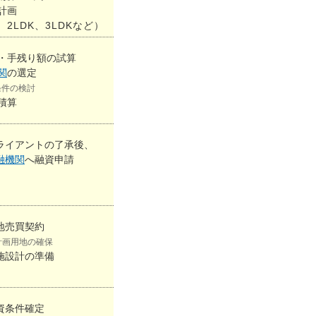
計画
2LDK、3LDKなど）
・手残り額の試算
関
の選定
条件の検討
積算
ライアントの了承後、
融機関
へ融資申請
地売買契約
計画用地の確保
施設計の準備
資条件確定