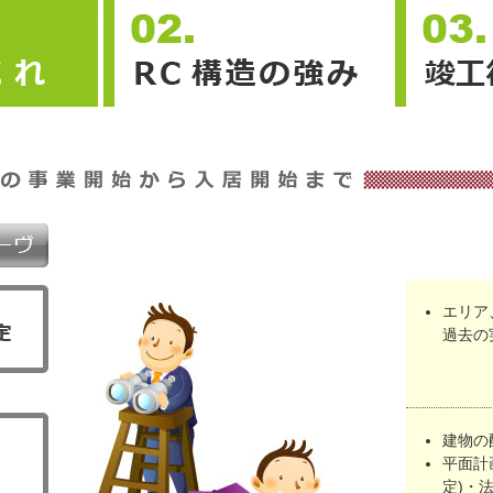
エリア
過去の
建物の
平面計
定)・