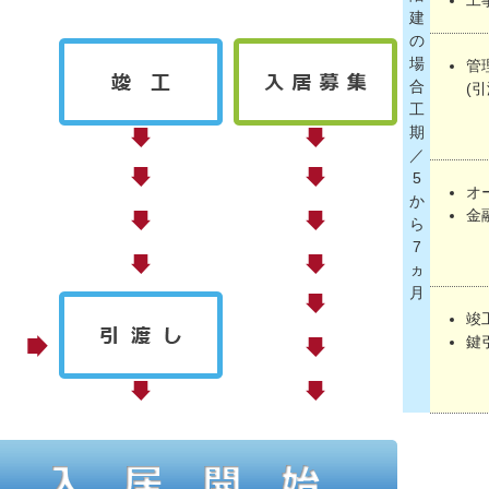
建
の
場
管
合
(
工
期
／
5
オ
か
金
ら
7
ヵ
月
竣
鍵