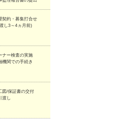
理契約・募集打合せ
引渡し3～4ヵ月前)
ーナー検査の実施
融機関での手続き
工図/保証書の交付
引渡し