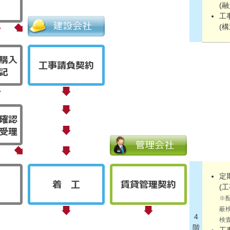
(
工
(
定
(
※配
蔽
4
検
階
工