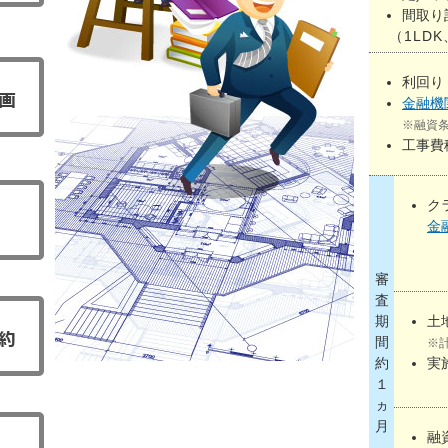
間取り
（1LDK、
利回り
金融機
※融資
工事費
ク
金
審
査
期
土
間
※
約
実
１
ヵ
月
融