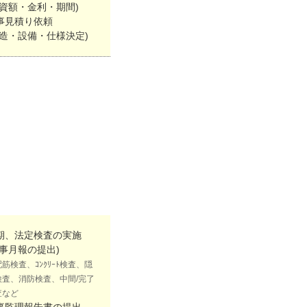
融資額・金利・期間)
事見積り依頼
構造・設備・仕様決定)
期、法定検査の実施
工事月報の提出)
筋検査、ｺﾝｸﾘｰﾄ検査、隠
検査、消防検査、中間/完了
査など
事監理報告書の提出